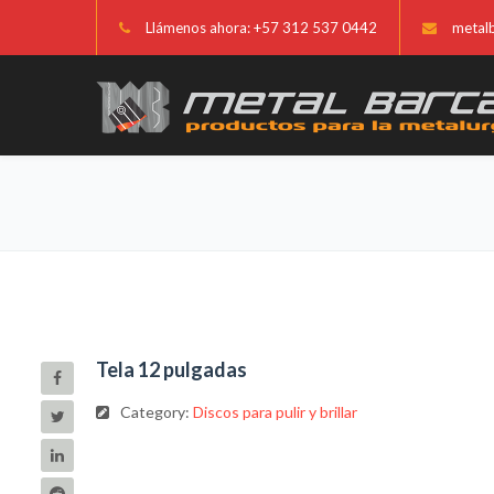
Llámenos ahora: +57 312 537 0442
metal
Tela 12 pulgadas
Category:
Discos para pulir y brillar