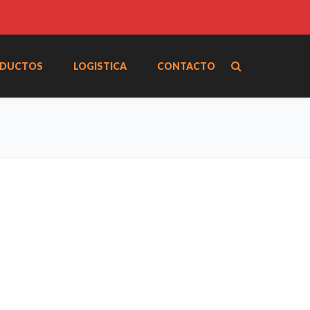
DUCTOS
LOGISTICA
CONTACTO
Home
Catálogo de Productos
Tela 12 pulgadas