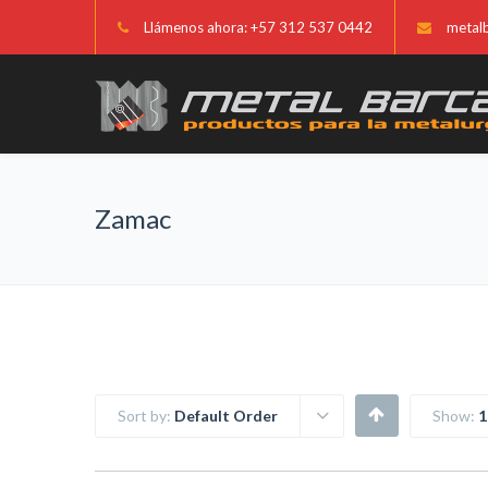
Llámenos ahora: +57 312 537 0442
metal
Zamac
Sort by:
Default Order
Show:
1