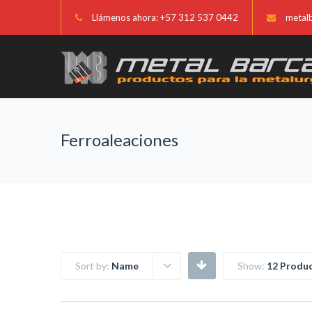
Llámenos ahora: +57 312 537 0442
metal
Ferroaleaciones
Sort by:
Name
Show:
12 Produc