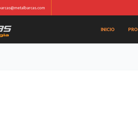
barcas@metalbarcas.com
INICIO
PRO
H