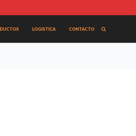
DUCTOS
LOGISTICA
CONTACTO
ome
Catálogo de Productos
Granallas de Plomo